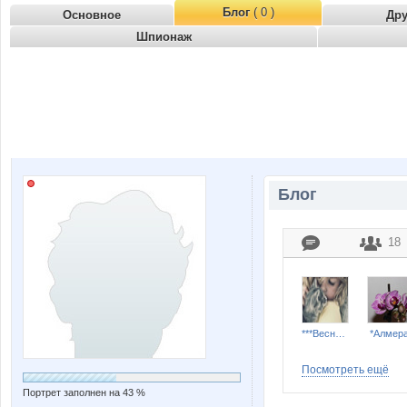
Блог
( 0 )
Основное
Др
Шпионаж
Блог
18
***Весна****
*Алмера
Посмотреть ещё
Портрет заполнен на 43 %