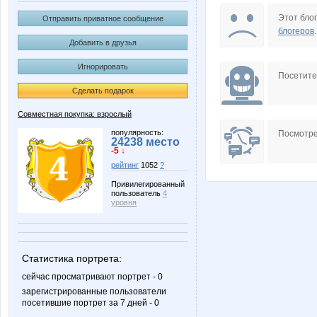
Aspirantka
B00lka
Этот блог
Отправить приватное сообщение
блогеров
.
Добавить в друзья
Игнорировать
Coki i Ovochi
Dream8
Посетит
Сделать подарок
Совместная покупка: взрослый
KaBe
KateHo
популярность:
Посмотре
24238 место
-5 ↓
рейтинг
1052
?
Привилегированный
пользователь
4
Lampada Red
Larshe
уровня
Статистика портрета:
Miss Triumf
Mora
сейчас просматривают портрет - 0
зарегистрированные пользователи
посетившие портрет за 7 дней - 0