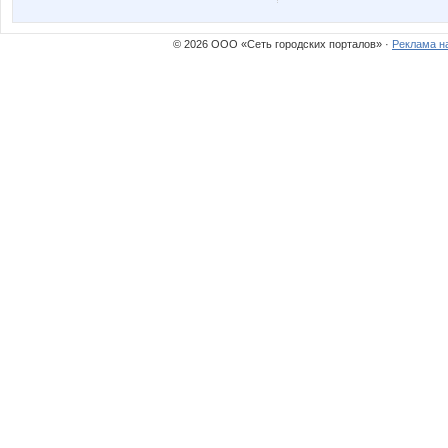
Princess Valkyrie
Pris
© 2026 ООО «Сеть городских порталов» ·
Реклама н
Valletta
Yanusi
androlena
anela20
cheese-girl
confess
irina26
irulen